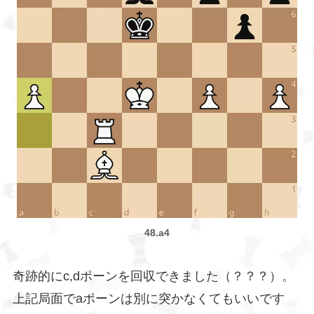
48.a4
奇跡的にc,dポーンを回収できました（？？？）。
上記局面でaポーンは別に突かなくてもいいです