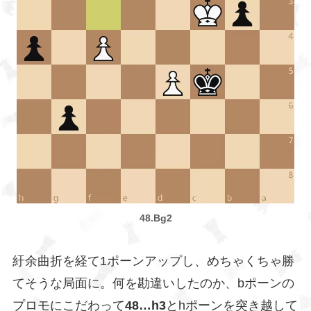
48.Bg2
紆余曲折を経て1ポーンアップし、めちゃくちゃ勝
てそうな局面に。何を勘違いしたのか、bポーンの
プロモにこだわって
48…h3
とhポーンを突き越して