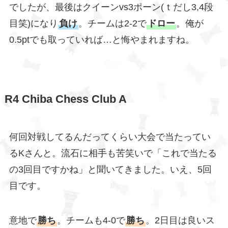
でしたが、最後はクイーンvs3ポーン(ｔだし3,4段
目笑)になり
負け
。チームは2-2で
ドロー
。俺が
0.5ptでも取っていれば…と悔やまれますね。
R4
Chiba Chess Club A
何回対戦してるんだってくらい大会で当たってい
るKさんと。流石に相手も苦笑いで「これで当たる
の3回目ですかね」と聞いてきました。いえ、5回
目です。
意地で
勝ち
。チームも4-0で
勝ち
。2日目は良いス