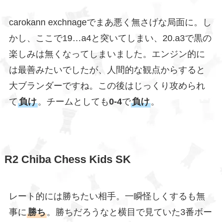
carokann exchnageでまあ悪く無さげな局面に。し
かし、ここで19…a4と突いてしまい、20.a3で黒の
楽しみは無くなってしまいました。エンジン的に
は最善みたいでしたが、人間的な観点からすると
大ブランダーですね。この後はじっくり攻められ
て
負け
。チームとしても
0-4
で
負け
。
R2 Chiba Chess Kids SK
レート的には勝ちたい相手。一瞬怪しくするも無
事に
勝ち
。勝ちだろうなと横目で見ていた3番ボー