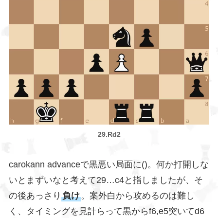
29.Rd2
carokann advanceで黒悪い局面に()。何か打開しな
いとまずいなと考えて29…c4と指しましたが、そ
の後あっさり
負け
。案外白から攻めるのは難し
く、タイミングを見計らって黒からf6,e5突いてd6