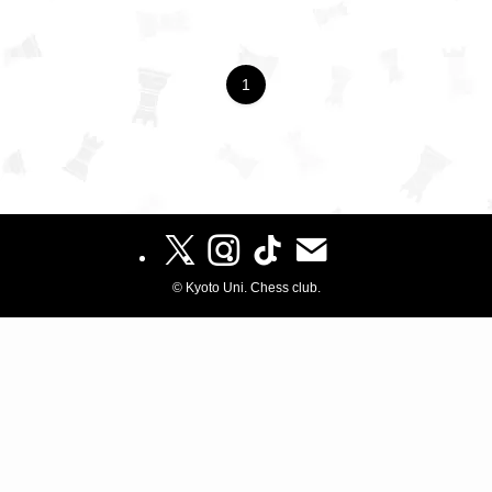
1
©
Kyoto Uni. Chess club.