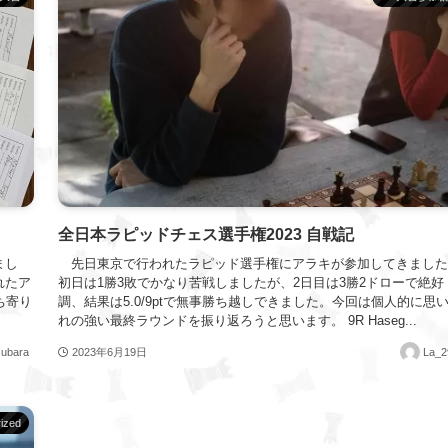
全日本ラピッドチェス選手権2023 自戦記
まし
先日東京で行われたラピッド選手権にアラキが参加してきました
れたア
初日は1勝3敗でかなり苦戦しましたが、2日目は3勝2ドローで絶好
ち寄り
調、結果は5.0/9ptで無事勝ち越しできました。今回は個人的に思
れの強い最終ラウンドを振り返ろうと思います。 9R Haseg...
subara
2023年6月19日
La_2
ized