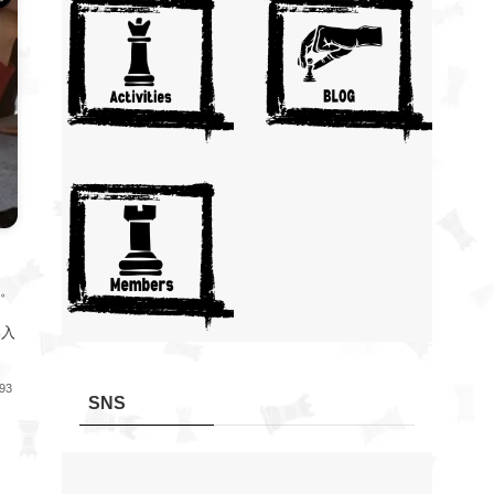
。
い入
93
SNS