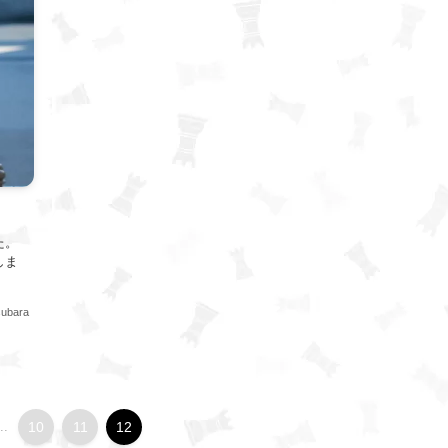
た。
しま
subara
..
10
11
12